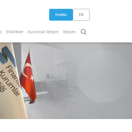
Endeks
EN
yeni sekmede açılır
iz
Etkinlikler
Kurumsal İletişim
İletişim
ARA