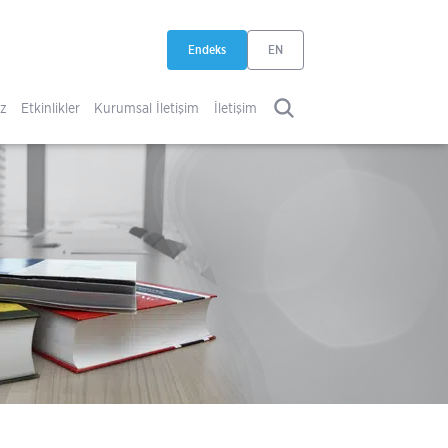
Endeks
EN
yeni sekmede açılır
iz
Etkinlikler
Kurumsal İletişim
İletişim
ARA