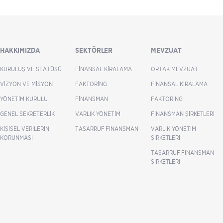
HAKKIMIZDA
SEKTÖRLER
MEVZUAT
KURULUŞ VE STATÜSÜ
FINANSAL KIRALAMA
ORTAK MEVZUAT
VIZYON VE MISYON
FAKTORING
FINANSAL KIRALAMA
YÖNETIM KURULU
FINANSMAN
FAKTORING
GENEL SEKRETERLIK
VARLIK YÖNETIM
FINANSMAN ŞIRKETLERI
KIŞISEL VERILERIN
TASARRUF FINANSMAN
VARLIK YÖNETIM
KORUNMASI
ŞIRKETLERI
TASARRUF FINANSMAN
ŞIRKETLERI