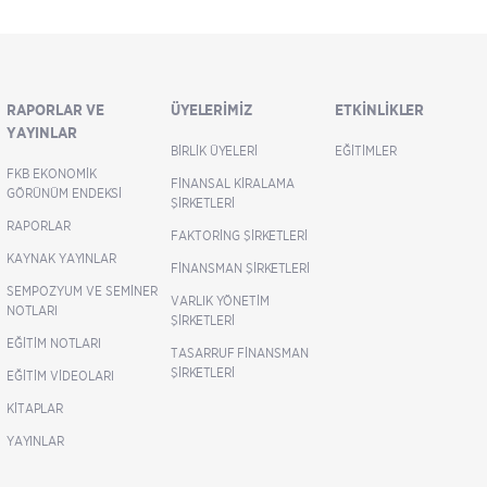
RAPORLAR VE
ÜYELERIMIZ
ETKINLIKLER
YAYINLAR
BIRLIK ÜYELERI
EĞITIMLER
FKB EKONOMIK
FINANSAL KIRALAMA
GÖRÜNÜM ENDEKSI
ŞIRKETLERI
RAPORLAR
FAKTORING ŞIRKETLERI
KAYNAK YAYINLAR
FINANSMAN ŞIRKETLERI
SEMPOZYUM VE SEMINER
VARLIK YÖNETIM
NOTLARI
ŞIRKETLERI
EĞITIM NOTLARI
TASARRUF FINANSMAN
ŞIRKETLERI
EĞITIM VIDEOLARI
KITAPLAR
YAYINLAR