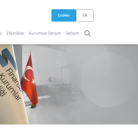
Endeks
EN
yeni sekmede açılır
iz
Etkinlikler
Kurumsal İletişim
İletişim
ARA