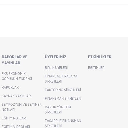
RAPORLAR VE
ÜYELERIMIZ
ETKINLIKLER
YAYINLAR
BIRLIK ÜYELERI
EĞITIMLER
FKB EKONOMIK
FINANSAL KIRALAMA
GÖRÜNÜM ENDEKSI
ŞIRKETLERI
RAPORLAR
FAKTORING ŞIRKETLERI
KAYNAK YAYINLAR
FINANSMAN ŞIRKETLERI
SEMPOZYUM VE SEMINER
VARLIK YÖNETIM
NOTLARI
ŞIRKETLERI
EĞITIM NOTLARI
TASARRUF FINANSMAN
ŞIRKETLERI
EĞITIM VIDEOLARI