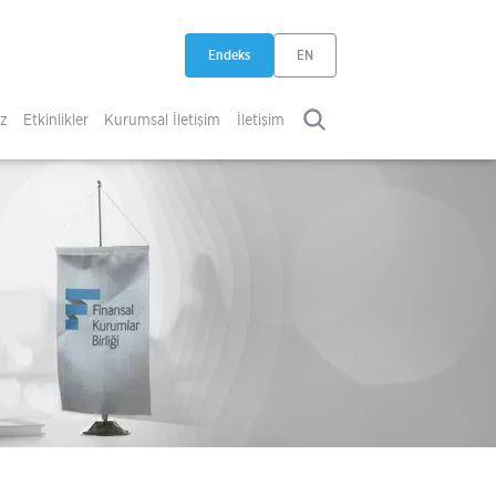
Endeks
EN
yeni sekmede açılır
iz
Etkinlikler
Kurumsal İletişim
İletişim
ARA