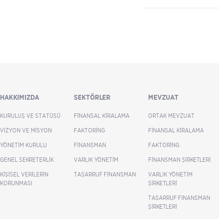
HAKKIMIZDA
SEKTÖRLER
MEVZUAT
KURULUŞ VE STATÜSÜ
FINANSAL KIRALAMA
ORTAK MEVZUAT
VIZYON VE MISYON
FAKTORING
FINANSAL KIRALAMA
YÖNETIM KURULU
FINANSMAN
FAKTORING
GENEL SEKRETERLIK
VARLIK YÖNETIM
FINANSMAN ŞIRKETLERI
KIŞISEL VERILERIN
TASARRUF FINANSMAN
VARLIK YÖNETIM
KORUNMASI
ŞIRKETLERI
TASARRUF FINANSMAN
ŞIRKETLERI