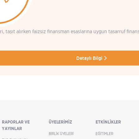
ri, taşıt alırken faizsiz finansman esaslarına uygun tasarruf fin
Detaylı Bilgi
RAPORLAR VE
ÜYELERIMIZ
ETKINLIKLER
YAYINLAR
BIRLIK ÜYELERI
EĞITIMLER