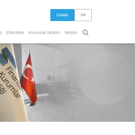
Endeks
EN
yeni sekmede açılır
iz
Etkinlikler
Kurumsal İletişim
İletişim
ARA