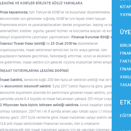
LEASİNG VE KOBİLER BİRLİKTE GÜÇLÜ YARINLARA
KITA
Proje kapsamında;
tüm Türkiye’de KOBİ’ler ile buluşmalar düzenlenmekte,
YAYI
ekonomideki son gelişmeler ışığında, KOBİ’ler için hayati önem taşıyan
finansmana erişim ve yararlanabilecekleri destek programları, leasing ve kaynak
ÜYE
alternatifleri, krediler, sigorta, garanti hizmeti ve borçlanma araçları vb konularda
detaylı bilgilendirme çalışmaları yapılmaktadır.
Finansal Kurumlar Birliği ve
İstanbul Ticaret Odası işbirliği
ile
25 Ocak 2018’de
düzenlenecek
BIRLI
organizasyonda; inşaat sektörünün temsilcileri ile bir araya gelmek, tüm
FINAN
paydaşların harekete geçirilmesi, farkındalığı arttırmak, sorun ve eksiklerin tespiti
FAKTO
ve giderilmesi, inşaat sektörü için gelecek vizyonu oluşturmak temel amaçtır.
FINA
İNŞAAT YATIRIMLARINA LEASİNG DOPİNGİ
VARLI
İnşaat Sektörü,
kendisine bağlı 200’den fazla alt sektörün ürettiği mal ve hizmet
TASA
ile
ekonominin lokomotif sektörü
. Eylül 2017 Sektör Raporu'na göre, genel
ekonomik büyümenin üzerinde bir performans gösteren inşaat sektörü, yılın ilk
yarısında yüzde 6,4 büyüdü ve inşaat harcamaları yaklaşık 253 milyar Lirayı buldu.
ETK
2 Milyondan fazla kişinin istihdam edildiği sektörde
, konut inşaatları sürükleyici
olmayı sürdürüyor. 2017’nin i ilk 9 ayında alınan yapı ruhsatı sayısı 1,1 milyon
EĞITI
daireyi geçti. 2017 Eylül verilerine göre, İnşaat malzemesi sanayi üretimi de yüzde
13,8 arttı.İnşaat sektöründeki finansman sorunları, tüm iş ortaklarını
etkileyebileceği gibi inşaat malzemesi sanayisi için de yakından izlenmesi gereken