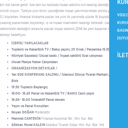
KUR
bir risk haline geldi. İşte tam bu noktada İnşaat sektörü için leasing desteği can
simidi oluyor. Türkiye yılın ikinci çeyreğinde inşaat yatırımlarındaki artışla yüzde
VIDE
5,1 büyürken, finansal kiralama pazarı ise yılın ilk yarısında yüzde 18 büyüdü.
KURU
Leasing pazarındaki büyümeyi, iş ve inşaat makineleri leasingi tetikledi. Leasng
sektörünün desteğini arkasına alacak inşaat sektörü 2018’de yeni başarılar inşa
BASI
etmeyi hedefliyor.
DUYU
İÇERİK/ YAPILACAKLAR
Toplantı ve Habertürk TV / Bakış yayını;
25 Ocak / Perşembe 15.30
İLE
Hürriyet Gazetesi/ Ulusal baskı / İnşaat sektörü özel çalışması
Ulusal Medya Haber Çalışmaları
ORGANİZASYON DETAYLAR /
Yer: EGE KONFERANS SALONU / İstanbul Dünya Ticaret Merkezi / A3
Blok
15:30 Toplantı Başlangıç
16:00- 16.45 Panel ve Habertürk TV / BAKIŞ Canlı yayın
16:45- 18.00 İnteraktif Panel devam
Yayın ve Panel Konukları
Noyan DOĞAN
Moderatör
Mehmet CANTEKİN
Finansal Kurumlar Bir. Yön. Kur. Bşk
Gökhan Murat KALSIN
İstanbul Ticaret Odası Yön. Kur. Bşk. Yrd