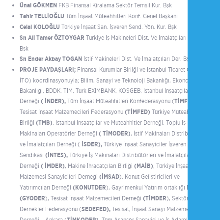
Ünal GÖKMEN
FKB Finansal Kiralama Sektör Temsil Kur. Bşk
Tahir TELLİOĞLU
Tüm İnşaat Müteahhitleri Konf. Genel Başkanı
Celal KOLOĞLU
Türkiye İnşaat San. İşveren Send. Yön. Kur. Bşk
Sn Ali Tamer ÖZTOYGAR
Türkiye İş Makineleri Dist. Ve İmalatçıları Bir.
Bşk
Sn Ender Akbay TOGAN
İstif Makineleri Dist. Ve İmalatçıları Der. Bşk
PROJE PAYDAŞLARI;
Finansal Kurumlar Birliği ve İstanbul Ticaret Odası (
İTO) koordinasyonuyla; Bilim, Sanayi ve Teknoloji Bakanlığı, Ekonomi
Bakanlığı, BDDK, TİM, Türk EXİMBANK, KOSGEB, İstanbul İnşaatçılar
Derneği
( İNDER),
Tüm İnşaat Müteahhitleri Konfederasyonu (
TİMFED )
Tesisat İnşaat Malzemecileri Federasyonu
(TİMFED)
Türkiye Müteahhitler
Birliği
(TMB)
, İstanbul İnşaatçılar ve Müteahhitler Derneği, Toplu İş
Makinaları Operatörler Derneği
( TİMODER)
, İstif Makinaları Distribütörleri
ve İmalatçıları Derneği (
İSDER),
Türkiye İnşaat Sanayiciler İşveren
Sendikası
(İNTES),
Türkiye İş Makinaları Distribütörleri ve İmalatçılar
Derneği
( İMDER)
, Makine İhracatçıları Birliği
(MAİB)
, Türkiye İnşaat
Malzemesi Sanayicileri Derneği
(İMSAD
), Konut Geliştiricileri ve
Yatırımcıları Derneği
(KONUTDER
), Gayrimenkul Yatırım ortaklığı Derneği
(GYODER
), Tesisat İnşaat Malzemecileri Derneği
(TİMDER
), Sektörel
Dernekler Federasyonu (
SEDEFED),
Tesisat, İnşaat Sanayi Malzemecileri
Derneği – Ankara (
Tüm Asansör Sanayici ve İş Adamları