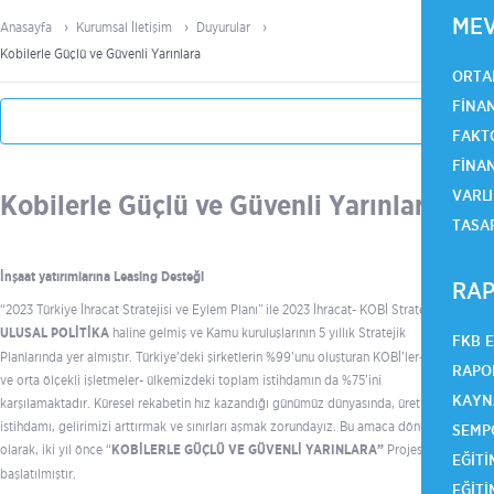
ME
Anasayfa
Kurumsal İletişim
Duyurular
Kobilerle Güçlü ve Güvenli Yarınlara
ORTA
FINA
FAKT
FINA
VARLI
Kobilerle Güçlü ve Güvenli Yarınlara
TASA
İnşaat yatırımlarına Leasing Desteği
RAP
“2023 Türkiye İhracat Stratejisi ve Eylem Planı” ile 2023 İhracat- KOBİ Stratejisi,
ULUSAL POLİTİKA
haline gelmiş ve Kamu kuruluşlarının 5 yıllık Stratejik
FKB 
Planlarında yer almıştır. Türkiye’deki şirketlerin %99’unu oluşturan KOBİ’ler- küçük
RAPO
ve orta ölçekli işletmeler- ülkemizdeki toplam istihdamın da %75’ini
KAYN
karşılamaktadır. Küresel rekabetin hız kazandığı günümüz dünyasında, üretimi,
istihdamı, gelirimizi arttırmak ve sınırları aşmak zorundayız. Bu amaca dönük
SEMP
olarak, iki yıl önce “
KOBİLERLE GÜÇLÜ VE GÜVENLİ YARINLARA”
Projesi
EĞITI
başlatılmıştır.
EĞITI