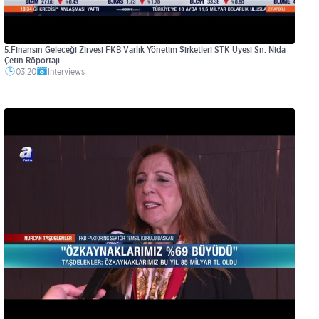
5.Finansın Geleceği Zirvesi FKB Varlık Yönetim Şirketleri STK Üyesi Sn. Nida
Çetin Röportajı
03:20
Interviews