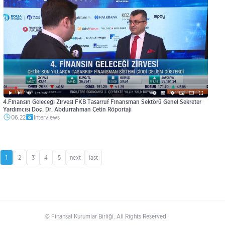
4.Finansın Geleceği Zirvesi FKB Tasarruf Finansman Sektörü Genel Sekreter
Yardımcısı Doç. Dr. Abdurrahman Çetin Röportajı
06.22
Interviews
1
2
3
4
5
next
last
© Finansal Kurumlar Birliği. All Rights Reserved