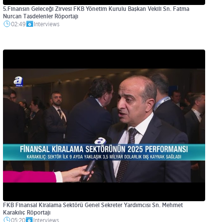
5.Finansın Geleceği Zirvesi FKB Yönetim Kurulu Başkan Vekili Sn. Fatma
Nurcan Taşdelenler Röportajı
02:49
Interviews
FKB Finansal Kiralama Sektörü Genel Sekreter Yardımcısı Sn. Mehmet
Karakılıç Röportajı
05:20
Interviews